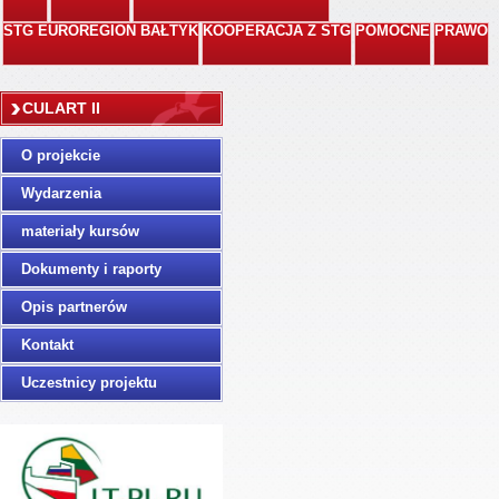
STG EUROREGION BAŁTYK
KOOPERACJA Z STG
POMOCNE
PRAWO
CULART II
O projekcie
Wydarzenia
materiały kursów
szkoleniowych
Dokumenty i raporty
Opis partnerów
Kontakt
Uczestnicy projektu