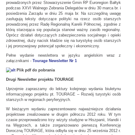
prowadzonych przez Stowarzyszenie Gmin RP Euroregion Bałtyk
podczas XXVI Walnego Zebrania Delegatów w dniu 30 marca br. i
posiedzenia Zarządu w dniu 25 maja br. Na szczególną uwagę
zasługują teksty dotyczące polityki na rzecz osób starszych
prowadzonej przez Radę Regionalną Karelii Północnej, zgodnie z
którą starzejąca się populacja stanowi ważny zasób regionalny.
Oprócz działań dotyczących zabezpieczenia socjalnego i opieki
zdrowotnej, duży nacisk kładzie się na turystykę osób starszych
i jej prorozwojowy potencjał społeczny i ekonomiczny.
Pełne wydanie newslettera w języku angielskim wraz z
załącznikami -
Tourage Newsletter Nr 1
Plik pdf do pobrania
Drugi Newsletter projektu TOURAGE
Uprzejmie zapraszamy do lektury kolejnego wydania biuletynu
informacyjnego projektu pt. TOURAGE – Rozwój turystyki osób
starszych w regionach peryferyjnych.
W bieżącym wydaniu zaprezentowano najważniejsze działania
projektowe zrealizowane w drugim półroczu 2012 roku. W tym
czasie przeprowadzono trzy wizyty studyjne w Hiszpanii, Irlandii i
na Węgrzech, a także zorganizowano pierwszą Konferencję
Doroczną TOURAGE, która odbyła się w dniu 25 września 2012 r.