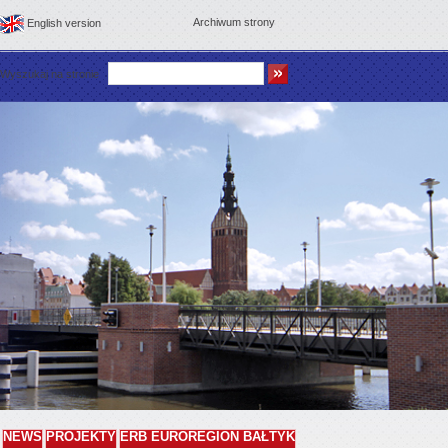
Archiwum strony
English version
Wyszukaj na stronie
NEWS
PROJEKTY
ERB EUROREGION BAŁTYK