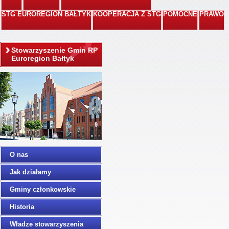
STG EUROREGION BAŁTYK
KOOPERACJA Z STG
POMOCNE
PRAWO
Stowarzyszenie Gmin RP
Euroregion Bałtyk
O nas
Jak działamy
Gminy członkowskie
Historia
Władze stowarzyszenia