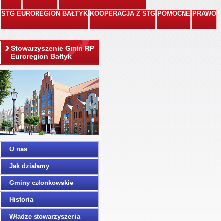
STG EUROREGION BAŁTYK
KOOPERACJA Z STG
POMOCNE
PRAWO
Stowarzyszenie Gmin RP
Euroregion Bałtyk
O nas
Jak działamy
Gminy członkowskie
Historia
Władze stowarzyszenia