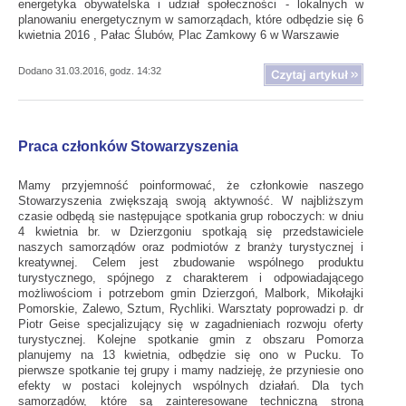
energetyka obywatelska i udział społeczności - lokalnych w
planowaniu energetycznym w samorządach, które odbędzie się 6
kwietnia 2016 , Pałac Ślubów, Plac Zamkowy 6 w Warszawie
Dodano 31.03.2016, godz. 14:32
Praca członków Stowarzyszenia
Mamy przyjemność poinformować, że członkowie naszego
Stowarzyszenia zwiększają swoją aktywność. W najbliższym
czasie odbędą sie następujące spotkania grup roboczych: w dniu
4 kwietnia br. w Dzierzgoniu spotkają się przedstawiciele
naszych samorządów oraz podmiotów z branży turystycznej i
kreatywnej. Celem jest zbudowanie wspólnego produktu
turystycznego, spójnego z charakterem i odpowiadającego
możliwościom i potrzebom gmin Dzierzgoń, Malbork, Mikołajki
Pomorskie, Zalewo, Sztum, Rychliki. Warsztaty poprowadzi p. dr
Piotr Geise specjalizujący się w zagadnieniach rozwoju oferty
turystycznej. Kolejne spotkanie gmin z obszaru Pomorza
planujemy na 13 kwietnia, odbędzie się ono w Pucku. To
pierwsze spotkanie tej grupy i mamy nadzieję, że przyniesie ono
efekty w postaci kolejnych wspólnych działań. Dla tych
samorządów, które są zainteresowane techniczną stroną