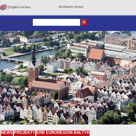
Archiwum strony
English version
Wyszukaj na stronie
NEWS
PROJEKTY
ERB EUROREGION BAŁTYK