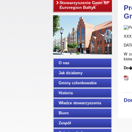
Stowarzyszenie Gmin RP
Pr
Euroregion Bałtyk
Gm
XXXI
DATA
W za
któr
O nas
Do�
Jak działamy
Gminy członkowskie
Historia
Do
Władze stowarzyszenia
Biuro
Zespół