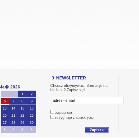
NEWSLETTER
Chcesz otrzymywać informacje na
pie� 2026
bieżąco? Zapisz się!
1
2
6
7
8
9
13
14
15
16
zapisz się
20
21
22
23
rezygnuję z subskrypcji
27
28
29
30
3
4
5
6