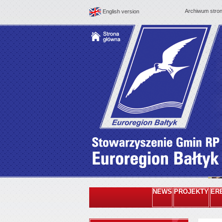
Archiwum stro
English version
NEWS
PROJEKTY
ER