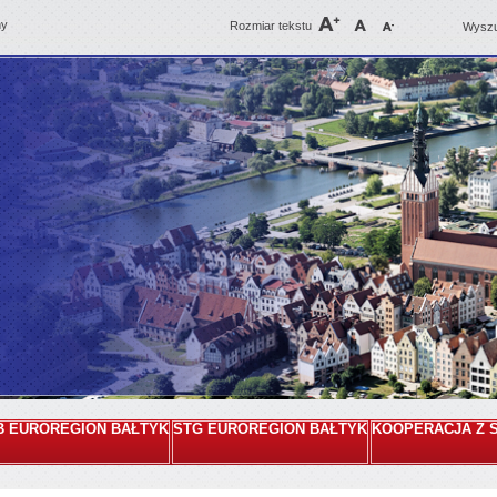
ny
Rozmiar tekstu
Wyszu
B EUROREGION BAŁTYK
STG EUROREGION BAŁTYK
KOOPERACJA Z 