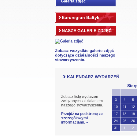
Galeria zdjęć
Euroregion Bałtyk
NASZE GALERIE ZDJĘĆ
Zobacz wszystkie galerie zdjęć
dotyczące działalności naszego
stowarzyszenia.
KALENDARZ WYDARZEŃ
Sier
Zobacz listę wydarzeń
3
4
5
związanych z działaniem
naszego stowarzyszenia.
10
11
12
Przejdź na podstronę ze
17
18
19
szczegółowymi
24
25
26
informacjami. »
31
1
2