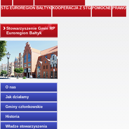
STG EUROREGION BAŁTYK
KOOPERACJA Z STG
POMOCNE
PRAWO
Stowarzyszenie Gmin RP
Euroregion Bałtyk
O nas
Jak działamy
Gminy członkowskie
Historia
Władze stowarzyszenia