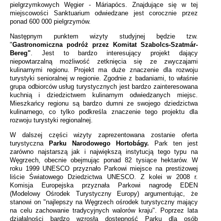
pielgrzymkowych Węgier - Máriapócs. Znajdujące się w tej
miejscowości Sanktuarium odwiedzane jest corocznie przez
ponad 600 000 pielgrzymów.
Następnym punktem wizyty studyjnej będzie tzw.
"
Gastronomiczna podróż przez Komitat Szabolcs-Szatmár-
Bereg"
. Jest to bardzo interesujący projekt dający
niepowtarzalną możliwość zetknięcia się ze zwyczajami
kulinarnymi regionu. Projekt ma duże znaczenie dla rozwoju
turystyki senioralnej w regionie. Zgodnie z badaniami, to właśnie
grupa odbiorców usług turystycznych jest bardzo zainteresowana
kuchnią i dziedzictwem kulinarnym odwiedzanych miejsc.
Mieszkańcy regionu są bardzo dumni ze swojego dziedzictwa
kulinarnego, co tylko podkreśla znaczenie tego projektu dla
rozwoju turystyki regionalnej.
W dalszej części wizyty zaprezentowana zostanie oferta
turystyczna
Parku Narodowego
Hortobágy.
Park ten jest
zarówno najstarszą jak i największą instytucją tego typu na
Węgrzech, obecnie obejmując ponad 82 tysiące hektarów. W
roku 1999 UNESCO przyznało Parkowi miejsce na prestiżowej
liście Światowego Dziedzictwa UNESCO. Z kolei w 2008 r.
Komisja Europejska przyznała Parkowi nagrodę EDEN
(Modelowy Ośrodek Turystyczny Europy) argumentując, że
stanowi on "najlepszy na Węgrzech ośrodek turystyczny mający
na celu zachowanie tradycyjnych walorów kraju". Poprzez lata
działalności bardzo wzrosła dostępność Parku dla osób