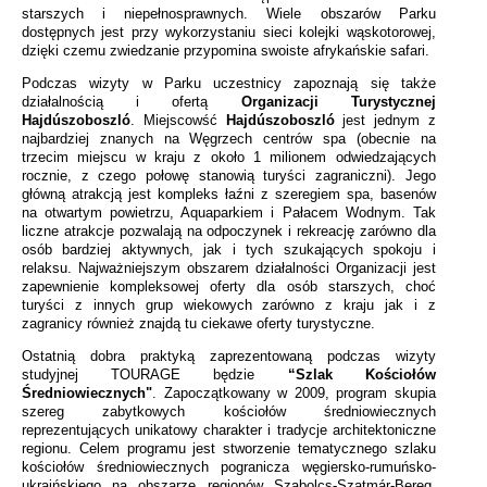
starszych i niepełnosprawnych. Wiele obszarów Parku
dostępnych jest przy wykorzystaniu sieci kolejki wąskotorowej,
dzięki czemu zwiedzanie przypomina swoiste afrykańskie safari.
Podczas wizyty w Parku uczestnicy zapoznają się także
działalnością i ofertą
Organizacji Turystycznej
Hajdúszoboszló
. Miejscowść
Hajdúszoboszló
jest jednym z
najbardziej znanych na Węgrzech centrów spa (obecnie na
trzecim miejscu w kraju z około 1 milionem odwiedzających
rocznie, z czego połowę stanowią turyści zagraniczni). Jego
główną atrakcją jest kompleks łaźni z szeregiem spa, basenów
na otwartym powietrzu, Aquaparkiem i Pałacem Wodnym. Tak
liczne atrakcje pozwalają na odpoczynek i rekreację zarówno dla
osób bardziej aktywnych, jak i tych szukających spokoju i
relaksu. Najważniejszym obszarem działalności Organizacji jest
zapewnienie kompleksowej oferty dla osób starszych, choć
turyści z innych grup wiekowych zarówno z kraju jak i z
zagranicy również znajdą tu ciekawe oferty turystyczne.
Ostatnią dobra praktyką zaprezentowaną podczas wizyty
studyjnej TOURAGE będzie
“Szlak Kościołów
Średniowiecznych"
. Zapoczątkowany w 2009, program skupia
szereg zabytkowych kościołów średniowiecznych
reprezentujących unikatowy charakter i tradycje architektoniczne
regionu. Celem programu jest stworzenie tematycznego szlaku
kościołów średniowiecznych pogranicza węgiersko-rumuńsko-
ukraińskiego na obszarze regionów Szabolcs-Szatmár-Bereg,