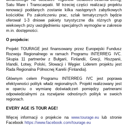
Satu Mare i Transcarpatii. W trzeciej części realizacji projektu
renowacji poddanych zostanie kilka następnych zabytkowych
kościołów. Po zakończeniu prac, szlak tematycznych będzie
oferował 1-3 dniowe pakiety turystyczne dla różnych grup
wiekowych przy uwzględnieniu specjalnych wymogów w zakresie
m.in. dostępności.
O projekcie:
Projekt TOURAGE jest finansowany przez Europejski Fundusz
Rozwoju Regionalnego w ramach Programu INTERREG IVC.
Skupia 11 partnerów z Bułgarii, Finlandii, Grecji, Hiszpanii,
Irlandii, Łotwy, Polski, Słowacji i Węgier. Liderem projektu jest
Rada Regionalna Północnej Karelii (Finlandia).
Głównym celem Programu INTERREG IVC jest poprawa
efektywności polityk władz regionalnych. Projekt realizowany jest
w oparciu o wymianę doświadczeń pomiędzy partnerami
odpowiedzialnymi za rozwijanie odnośnych polityk w swoich
regionach.
EVERY AGE IS TOUR AGE!
Więcej informacji o projekcie na
www.tourage.eu
lub stronie
Facebook
https://www.facebook.com/tourage.eu