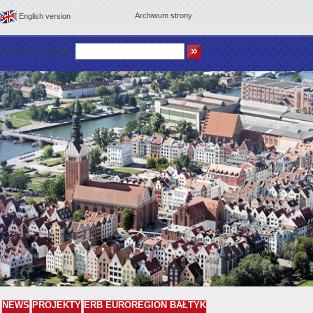
Archiwum strony
English version
Wyszukaj na stronie
NEWS
PROJEKTY
ERB EUROREGION BAŁTYK