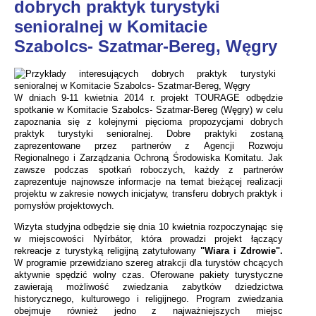
dobrych praktyk turystyki
senioralnej w Komitacie
Szabolcs- Szatmar-Bereg, Węgry
W dniach 9-11 kwietnia 2014 r. projekt TOURAGE odbędzie
spotkanie w Komitacie Szabolcs- Szatmar-Bereg (Węgry) w celu
zapoznania się z kolejnymi pięcioma propozycjami dobrych
praktyk turystyki senioralnej. Dobre praktyki zostaną
zaprezentowane przez partnerów z Agencji Rozwoju
Regionalnego i Zarządzania Ochroną Środowiska Komitatu. Jak
zawsze podczas spotkań roboczych, każdy z partnerów
zaprezentuje najnowsze informacje na temat bieżącej realizacji
projektu w zakresie nowych inicjatyw, transferu dobrych praktyk i
pomysłów projektowych.
Wizyta studyjna odbędzie się dnia 10 kwietnia rozpoczynając się
w miejscowości Nyírbátor, która prowadzi projekt łączący
rekreacje z turystyką religijną zatytułowany
"Wiara i Zdrowie".
W programie przewidziano szereg atrakcji dla turystów chcących
aktywnie spędzić wolny czas. Oferowane pakiety turystyczne
zawierają możliwość zwiedzania zabytków dziedzictwa
historycznego, kulturowego i religijnego. Program zwiedzania
obejmuje również jedno z najważniejszych miejsc