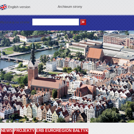
Archiwum strony
English version
Wyszukaj na stronie
NEWS
PROJEKTY
ERB EUROREGION BAŁTYK