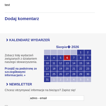
test
Dodaj komentarz
KALENDARZ WYDARZEŃ
Sierpie� 2026
1
2
Zobacz listę wydarzeń
3
4
5
6
7
8
9
związanych z działaniem
naszego stowarzyszenia.
10
11
12
13
14
15
16
Przejdź na podstronę ze
17
18
19
20
21
22
23
szczegółowymi
24
25
26
27
28
29
30
informacjami. »
31
1
2
3
4
5
6
NEWSLETTER
Chcesz otrzymywać informacje na bieżąco? Zapisz się!