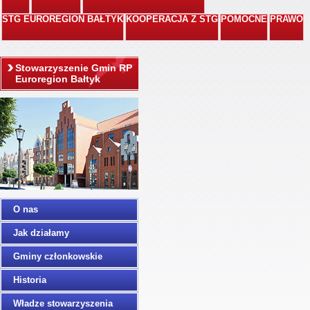
STG EUROREGION BAŁTYK
KOOPERACJA Z STG
POMOCNE
PRAWO
Stowarzyszenie Gmin RP
Euroregion Bałtyk
O nas
Jak działamy
Gminy członkowskie
Historia
Władze stowarzyszenia