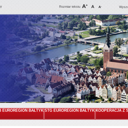
ny
Rozmiar tekstu
Wyszu
B EUROREGION BAŁTYK
STG EUROREGION BAŁTYK
KOOPERACJA Z 