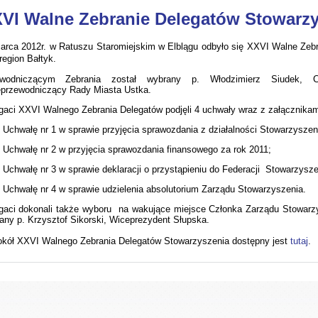
VI Walne Zebranie Delegatów Stowarzy
arca 2012r. w Ratuszu Staromiejskim w Elblągu odbyło się XXVI Walne Ze
region Bałtyk.
ewodniczącym Zebrania został wybrany p. Włodzimierz Siudek, C
przewodniczący Rady Miasta Ustka.
gaci XXVI Walnego Zebrania Delegatów podjęli 4 uchwały wraz z załącznikami 
Uchwałę nr 1 w sprawie przyjęcia sprawozdania z działalności Stowarzyszen
Uchwałę nr 2 w przyjęcia sprawozdania finansowego za rok 2011;
Uchwałę nr 3 w sprawie deklaracji o przystąpieniu do Federacji Stowarzysz
Uchwałę nr 4 w sprawie udzielenia absolutorium Zarządu Stowarzyszenia.
gaci dokonali także wyboru na wakujące miejsce Członka Zarządu Stowarzy
any p. Krzysztof Sikorski, Wiceprezydent Słupska.
okół XXVI Walnego Zebrania Delegatów Stowarzyszenia dostępny jest
tutaj
.