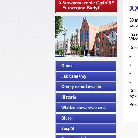
Stowarzyszenie Gmin RP
XX
Euroregion Bałtyk
30 m
Euro
Prz
Wice
Dele
•
•
O nas
•
Jak działamy
•
Gminy członkowskie
Dele
wybr
Historia
Prot
Władze stowarzyszenia
Biuro
Zespół