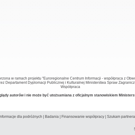
worzona w ramach projektu "Euroregionalne Centrum Informacji - współpraca z Ob
ez Departament Dyplomacji Publicznej i Kulturalnej Ministerstwa Spraw Zagrani
Współpraca
glądy autorów i nie może być utożsamiana z oficjalnym stanowiskiem Ministe
Informacje dla podróżnych
|
Badania
|
Finansowanie współpracy
|
Szukam partnera