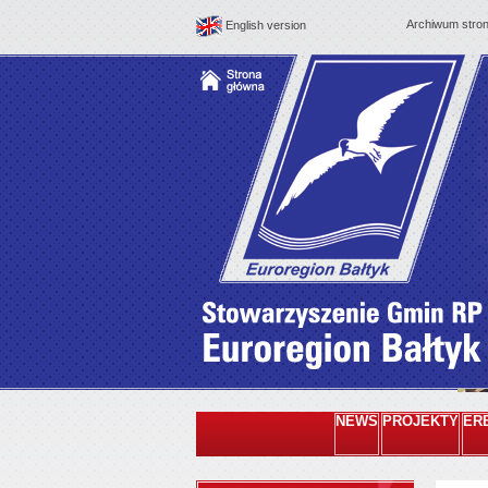
Archiwum stro
English version
NEWS
PROJEKTY
ER